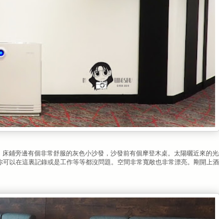
人床。床鋪旁邊有個非常舒服的灰色小沙發，沙發前有個摩登木桌。太陽曬近來的
你可以在這裏記錄或是工作等等都沒問題。空間非常寬敞也非常漂亮。剛開上酒