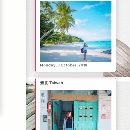
Monday, ‎8 ‎October, ‎2018
臺北 Taiwan