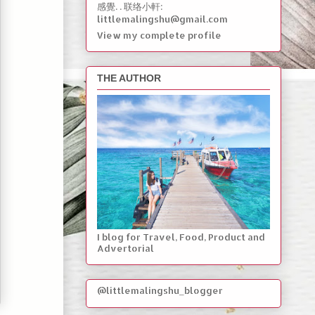
感覺. . 联络小軒:
littlemalingshu@gmail.com
View my complete profile
THE AUTHOR
I blog for Travel, Food, Product and
Advertorial
@littlemalingshu_blogger