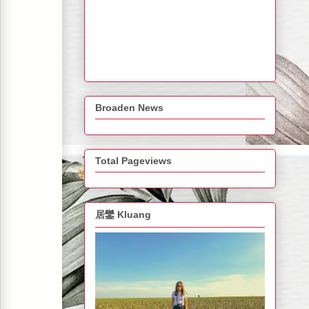
Broaden News
Total Pageviews
居鑾 Kluang