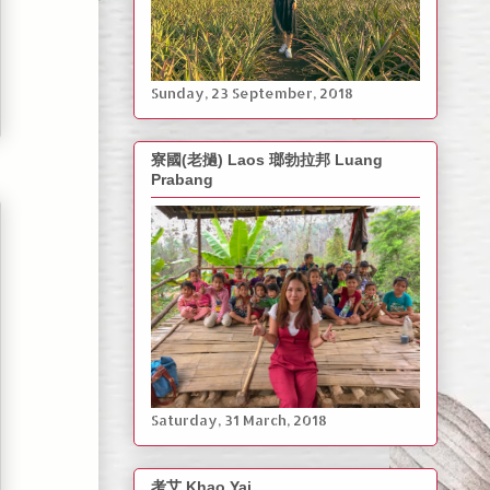
‎Sunday, ‎23 ‎September, ‎2018
寮國(老撾) Laos 瑯勃拉邦 Luang
Prabang
Saturday, ‎31 March, ‎2018
考艾 Khao Yai