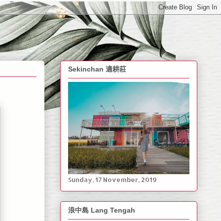
Sekinchan 適耕莊
Sunday, ‎17 ‎November, ‎2019
浪中島 Lang Tengah