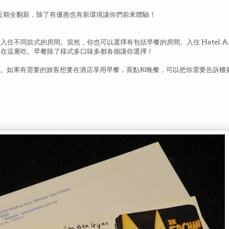
(PJ) 酒店近期全翻新，除了有優惠也有新環境讓你們前來體驗！
不同款式的房間。當然，你也可以選擇有包括早餐的房間。入住 Hotel Armad
情在這裏吃。早餐除了樣式多口味多都各個讓你選擇！
和自由晚餐。如果有需要的旅客想要在酒店享用早餐，茶點和晚餐，可以把你需要告訴