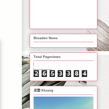
Broaden News
Total Pageviews
2
6
5
3
3
8
4
居鑾 Kluang