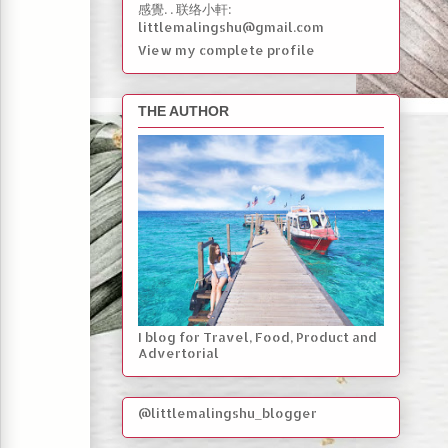
感覺. . 联络小軒:
littlemalingshu@gmail.com
View my complete profile
THE AUTHOR
I blog for Travel, Food, Product and
Advertorial
@littlemalingshu_blogger