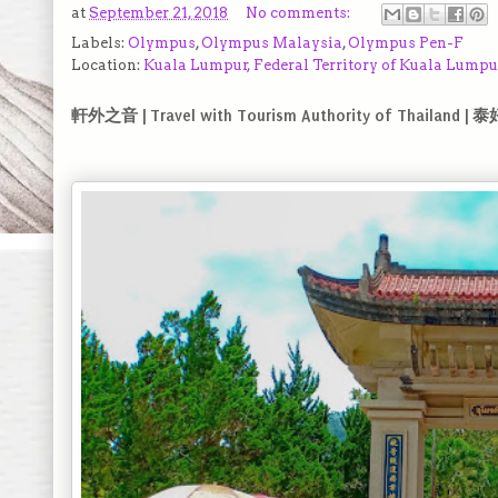
at
September 21, 2018
No comments:
Labels:
Olympus
,
Olympus Malaysia
,
Olympus Pen-F
Location:
Kuala Lumpur, Federal Territory of Kuala Lumpu
軒外之音 | Travel with Tourism Authority of Thailan