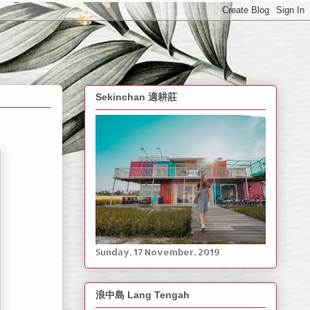
Sekinchan 適耕莊
Sunday, ‎17 ‎November, ‎2019
浪中島 Lang Tengah