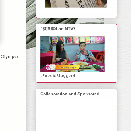
#愛食客4 on NTV7
lympus
#FoodieBlogger4
Collaboration and Sponsored