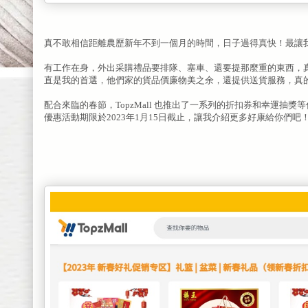
真不敢相信距離農歷新年不到一個月的時間，日子過得真快！最讓
有工作在身，外出采購禮品要排隊、塞車、還要提那麼重的東西，真的很
直是我的首選，他們家的貨品價廉物美之余，還提供送貨服務，真
配合來臨的春節，TopzMall 也推出了一系列的折扣券和幸運抽獎等
優惠活動期限於2023年1月15日截止，讓我介紹更多好康給你們吧