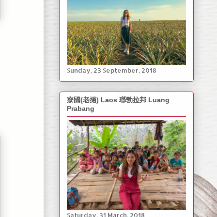
‎Sunday, ‎23 ‎September, ‎2018
寮國(老撾) Laos 瑯勃拉邦 Luang
Prabang
Saturday, ‎31 March, ‎2018