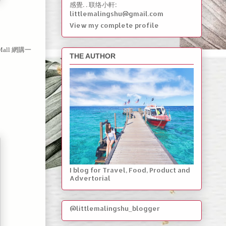
感覺. . 联络小軒:
littlemalingshu@gmail.com
View my complete profile
ll 網購一
THE AUTHOR
I blog for Travel, Food, Product and
Advertorial
@littlemalingshu_blogger