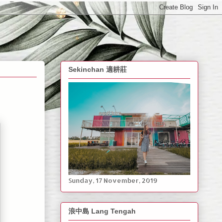
Sekinchan 適耕莊
Sunday, ‎17 ‎November, ‎2019
浪中島 Lang Tengah