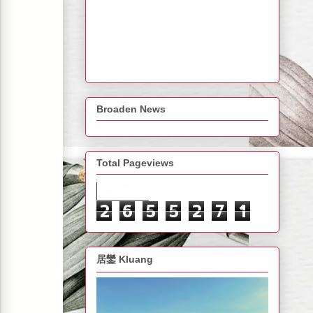
Broaden News
Total Pageviews
2
6
5
5
2
7
1
居鑾 Kluang