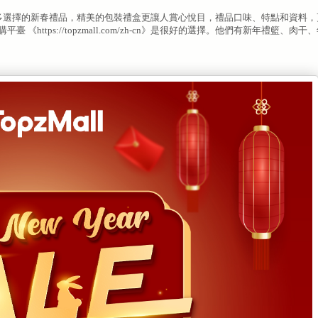
 這裏有非常多選擇的新春禮品，精美的包裝禮盒更讓人賞心悅目，禮品口味、特點和資料
《https://topzmall.com/zh-cn》是很好的選擇。他們有新年禮籃、肉