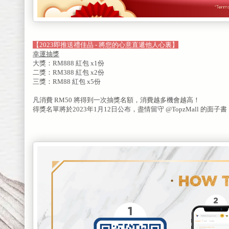
【2023即推送禮佳品 - 將您的心意直遞他人心裏】
幸運抽獎
大獎：RM888 紅包 x1份
二獎：RM388 紅包 x2份
三獎：RM88 紅包 x5份
凡消費 RM50 將得到一次抽獎名額，消費越多機會越高！
得獎名單將於2023年1月12日公布，盡情留守 @TopzMall 的面子書