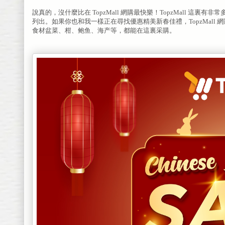
說真的，沒什麼比在 TopzMall 網購最快樂！TopzMall
列出。如果你也和我一樣正在尋找優惠精美新春佳禮，TopzMall 網購平臺 
食材盆菜、
柑、鲍鱼、海产
等，都能在這裏采購。