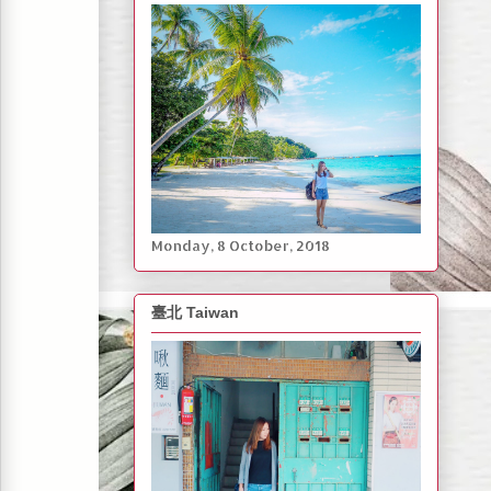
Monday, ‎8 ‎October, ‎2018
臺北 Taiwan