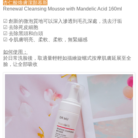
杏仁酸煥膚潔顏慕斯
Renewal Cleansing Mousse with Mandelic Acid 160ml
☑ 創新的微泡質地可以深入滲透到毛孔深處，洗去汙垢
☑ 去除死皮細胞
☑ 去除黑頭和白頭
☑ 令肌膚明亮、柔軟、柔軟，無緊繃感
如何使用：
於日常洗脸後，取適量輕輕如描繪旋螺式按摩肌膚延展至全
臉，让全部吸收