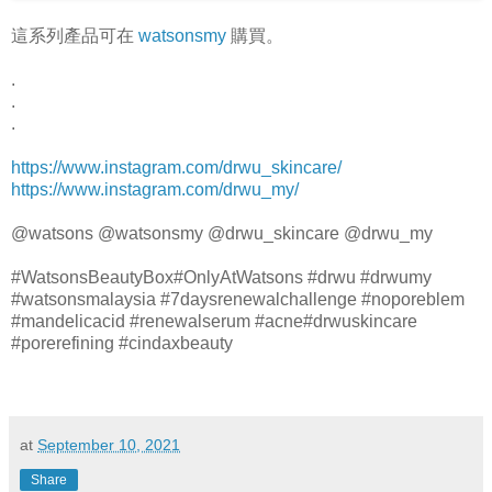
這系列產品可在
watsonsmy
購買。
.
.
.
https://www.instagram.com/drwu_skincare/
https://www.instagram.com/drwu_my/
@watsons @watsonsmy @drwu_skincare @drwu_my
#WatsonsBeautyBox#OnlyAtWatsons #drwu #drwumy
#watsonsmalaysia #7daysrenewalchallenge #noporeblem
#mandelicacid #renewalserum #acne#drwuskincare
#porerefining #cindaxbeauty
at
September 10, 2021
Share