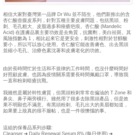
相信大家對臺灣第一品牌 Dr Wu 並不陌生，他們新推出的含
杏仁酸壺腹皮系列，針對五種主要皮膚問題，包括黑頭、粉
刺、毛孔粗大、皮脂過多和痤瘡疤痕。杏仁酸 (Mandelic
Acid) 在護膚品裏主要功效是去角質，抗菌劑，美白祛斑。其
風險指數為 1，相比起來它是更安全，刺激性相對於甘醇酸
要小，所以可以放心使用。杏仁酸它能改善膚色、出去黑頭
並縮小毛孔、治療色素沈著和皮膚老化的功效。
由於長時間忙於生活和不規律的工作時間，也沒什麼時間好
好照顧皮膚。也因為疫情關系需要長時間佩戴口罩，導致我
一直和粉刺暗瘡抗戰。
我雖然是屬於幹性膚質，但黑頭粉刺常常在偏油的 T Zone 和
鼻尖、鼻子兩旁橫行。雖然用了很多去除黑頭產品，但是效
果不明顯也不滿意。有黑頭粉刺、毛孔出大的美眉都知道，
如果要上妝真的很不服帖，也是一件很懊惱的事。
這組的保養品系列步驟:
Cleanser ➜ Daily Renewal Serum 8% (每日使用) ➜