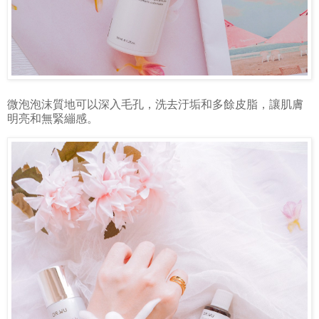
微泡泡沫質地可以深入毛孔，洗去汙垢和多餘皮脂，讓肌膚
明亮和無緊繃感。