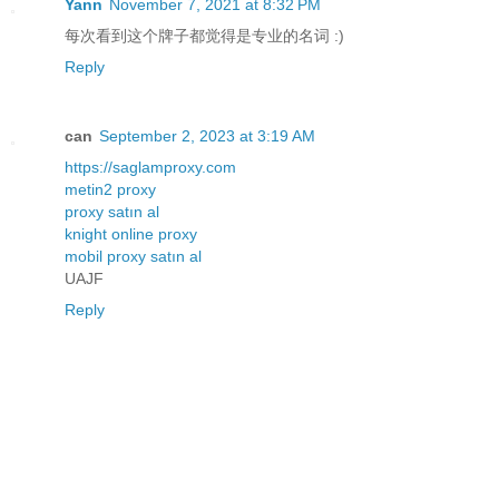
Yann
November 7, 2021 at 8:32 PM
每次看到这个牌子都觉得是专业的名词 :)
Reply
can
September 2, 2023 at 3:19 AM
https://saglamproxy.com
metin2 proxy
proxy satın al
knight online proxy
mobil proxy satın al
UAJF
Reply