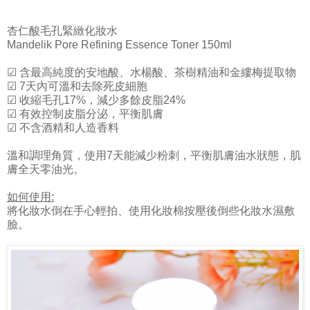
杏仁酸毛孔緊緻化妝水
Mandelik Pore Refining Essence Toner 150ml
☑ 含最高純度的安地酸、水楊酸、茶樹精油和金縷梅提取物
☑ 7天內可溫和去除死皮細胞
☑ 收縮毛孔17%，減少多餘皮脂24%
☑ 有效控制皮脂分泌，平衡肌膚
☑ 不含酒精和人造香料
溫和調理角質，使用7天能減少粉刺，平衡肌膚油水狀態，肌
膚全天零油光。
如何使用:
將化妝水倒在手心輕拍、使用化妝棉按壓後倒些化妝水濕敷
臉。