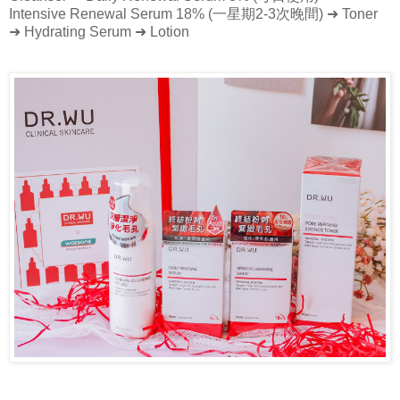
Intensive Renewal Serum 18% (一星期2-3次晚間) ➜ Toner
➜ Hydrating Serum ➜ Lotion