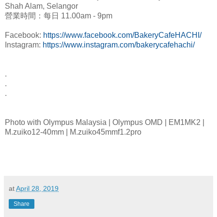
Shah Alam, Selangor
營業時間：每日 11.00am - 9pm
Facebook:
https://www.facebook.com/BakeryCafeHACHI/
Instagram:
https://www.instagram.com/bakerycafehachi/
.
.
.
Photo with Olympus Malaysia | Olympus OMD | EM1MK2 |
M.zuiko12-40mm | M.zuiko45mmf1.2pro
at
April 28, 2019
Share