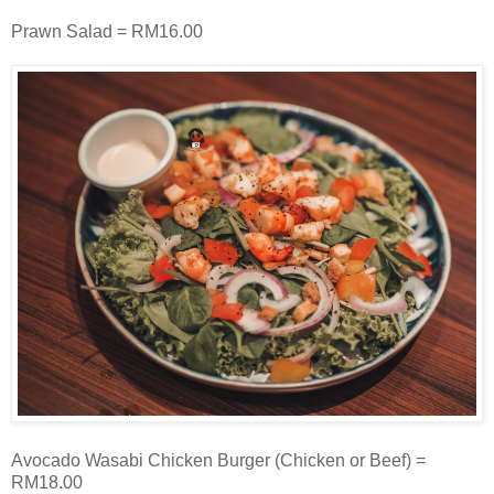
Prawn Salad = RM16.00
Avocado Wasabi Chicken Burger (Chicken or Beef) =
RM18.00