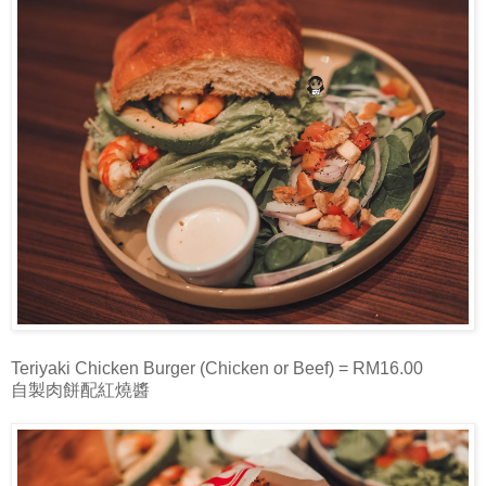
Teriyaki Chicken Burger (Chicken or Beef) = RM16.00
自製肉餅配紅燒醬