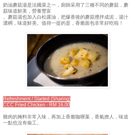
奶油蘑菇湯是法國菜之一，廚師采用了三種不同的蘑菇，蘑
菇味道鮮美，營養豐富
。蘑菇湯也加入白松露油，把爆香後的蘑菇攪拌成泥，湯汁
濃稠，味道鮮美。值得一提的是，香脆面包非常好吃啦！
Refreshment / Started (Sharing)
CCC Fried Chicken - RM 16.00
雞肉的腌料非常入味，再加上香脆咖喱葉，香氣撩人，味道
一點也沒有偷工。