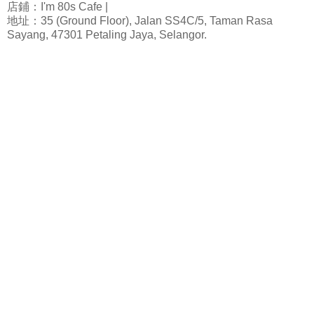
店鋪：I'm 80s Cafe |
地址：35 (Ground Floor), Jalan SS4C/5, Taman Rasa
Sayang, 47301 Petaling Jaya, Selangor.