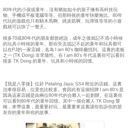
80年代的小孩或童年，沒有猶如如今的孩子擁有高科技玩
物、手機或平板電腦等等。但那時候的童年快樂無比。80年
代玩的遊戲也只有騎木馬啊、跳皮筋啊、玩彈珠等等的小遊
戲就可以快了一整天。
很多70或80年代的朋友都曾經說，成年之後就記不清小時候
的玩具小時候的童年。那你失去或記不起的童年和玩具都可
以在PJ的一家店鋪，名為 I am 80's 咖啡廳找到。這裏的老板
之一 (TK Dong) 非常隨性。在 I am 80's 年代這裏你可以看到
很多 TK Dong 的童年、玩具和小時候的回憶。
【我是八零後】位於 Petaling Jaya, SS4 附近的店鋪。這裏
泊車很容易，位置也比較多。會因此有這個招牌 I am 80's 是
因為這家店鋪是由兩位80年代的合夥人一起創辦。在這裏你
可以看到80年代的童年回憶。其中一個合夥人 TK Dong 聲
稱，來帶這裏，最重要好玩，最重要來這裏讓你告訴你的朋
友你的童年和你的故事。