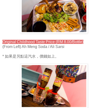
Original Childhood Taste Price (RM 8.00/Bottle)
(From Left) Ah Meng Soda / Ali Sarsi
* 如果是另點這汽水，價錢如上。