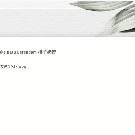
e Batu Berendam 椰子奶昔
75350 Melaka.