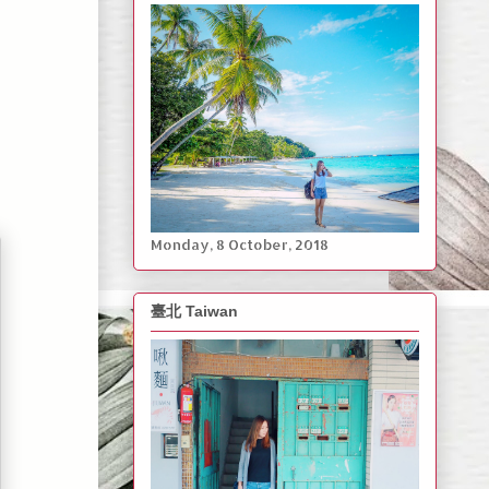
Monday, ‎8 ‎October, ‎2018
臺北 Taiwan