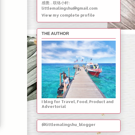
感覺. . 联络小軒:
littlemalingshu@gmail.com
View my complete profile
THE AUTHOR
I blog for Travel, Food, Product and
Advertorial
@littlemalingshu_blogger