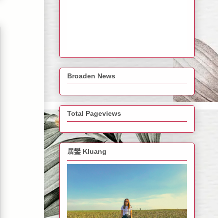
Broaden News
Total Pageviews
居鑾 Kluang