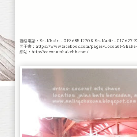
聯絡電話：En. Khairi - 019 685 1270 & En. Kadir - 017 627 9
面子書：https://www.facebook.com/pages/Coconut-Shake
網站：http://coconutshakebb.com/