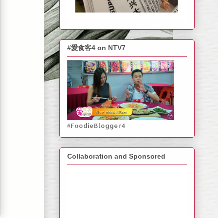
#愛食客4 on NTV7
#FoodieBlogger4
Collaboration and Sponsored