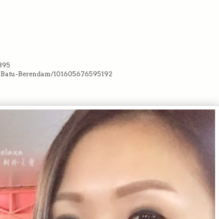
395
-Batu-Berendam/101605676595192