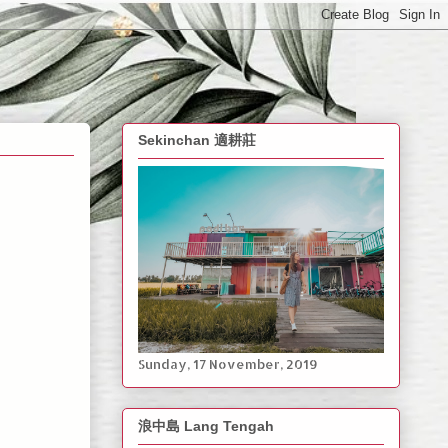
Sekinchan 適耕莊
Sunday, ‎17 ‎November, ‎2019
浪中島 Lang Tengah