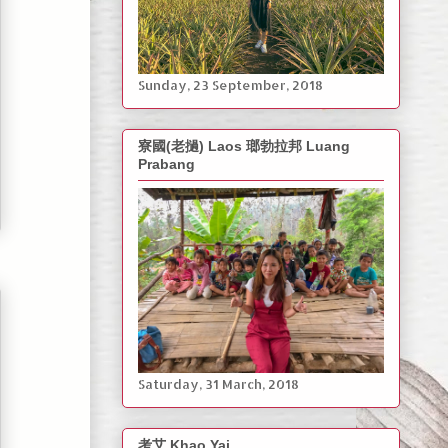
‎Sunday, ‎23 ‎September, ‎2018
寮國(老撾) Laos 瑯勃拉邦 Luang
Prabang
Saturday, ‎31 March, ‎2018
考艾 Khao Yai