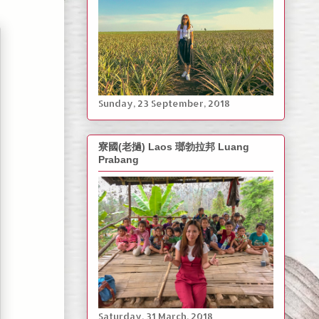
‎Sunday, ‎23 ‎September, ‎2018
寮國(老撾) Laos 瑯勃拉邦 Luang
Prabang
Saturday, ‎31 March, ‎2018