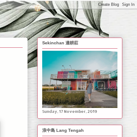
Sekinchan 適耕莊
Sunday, ‎17 ‎November, ‎2019
浪中島 Lang Tengah