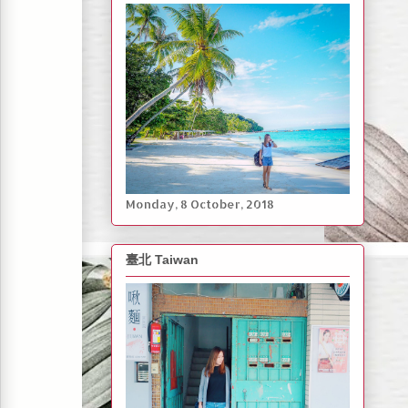
Monday, ‎8 ‎October, ‎2018
臺北 Taiwan