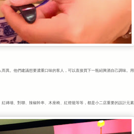
人而異。他們建議想要濃重口味的客人，可以直接買下一瓶紹興酒自己調味。用
。紅磚墻、對聯、辣椒幹串、木座椅、紅燈籠等等，都是小二店重要的設計元素