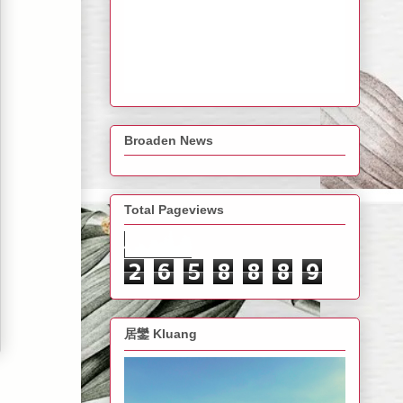
Broaden News
Total Pageviews
2
6
5
8
8
8
9
居鑾 Kluang