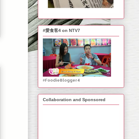
#愛食客4 on NTV7
#FoodieBlogger4
Collaboration and Sponsored