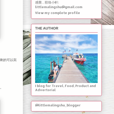
感覺. . 联络小軒:
littlemalingshu@gmail.com
View my complete profile
THE AUTHOR
剩的可以寫
I blog for Travel, Food, Product and
。
Advertorial
@littlemalingshu_blogger