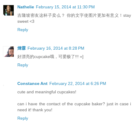
Nathelie
February 15, 2014 at 11:30 PM
吉隆坡密友这杯子卖么？ 你的文字使图片更加有意义！stay
sweet <3
Reply
煒霖
February 16, 2014 at 8:28 PM
好漂亮的cupcake哦，可爱极了!!! =]
Reply
Constance Ant
February 22, 2014 at 6:26 PM
cute and meaningful cupcakes!
can i have the contact of the cupcake baker? just in case i
need it! thank you!
Reply