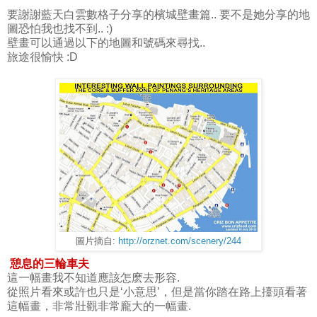
要謝謝藍天白雲數格子分享的檳城壁畫篇.. 要不是她分享的地
圖恐怕我也找不到.. :)
壁畫可以通過以下的地圖和號碼來尋找..
旅途很愉快 :D
圖片摘自:
http://orznet.com/scenery/244
憩息的三輪車夫
這一幅畫我不知道應該怎麽去形容.
從照片看來或許也只是‘小意思’，但是當你踏在路上擡頭看著
這幅畫，非常壯觀非常龐大的一幅畫.