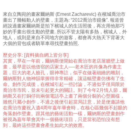
來自立陶宛的畫家爾納斯 (Ernest Zacharevic) 在檳城喬治市
畫出了幾幅動人的壁畫，主題為: “2012喬治市鏡像”. 報道曾
經說過畫家爾納斯是拍下檳城人的生活照後，再次用他那巧
妙的手畫出很生動的壁畫. 所以不管太陽有多熱，檳城人，外
地人，或則是來自不同地方的遊客，都會再大熱天下背著大
大個的背包或者騎單車尋找壁畫拍照.
歷史分享: [資料摘自網上皆分享]
其實，早在一年前，爾納斯便開始在喬治市老店屋牆壁上做
畫，最早是以他借宿的店家主人──老木匠的肖像為作畫主
題，巨大的老人臉孔，眼神專註，似乎在做著細緻的雕刻，
爾納斯對人物神韻掌握得非常精確，讓這幅壁畫仿彿有了生
命。創作完成後，在檳城引起一些討論，不過似乎僅局限於
喬治市市民，並未引起更大的關註。到了今年2月情人節，爾
納斯又在打銅仔街兩個電話亭上畫了兩個分裂的心型圖樣，
雖然只屬小創作，不過之後便引起當局註意，於是便邀請他
在喬治市慶祝入遺4周年嘉年華會時，在核心區幾個不起眼的
角落創作壁畫。跟其他的藝術活動一樣，爾納斯的壁畫創作
被視為嘉年華會其中一個藝術項目，只是當初恐怕沒有想
到，最終這些壁畫會產生如此大的效應。