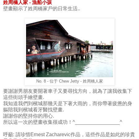
姓周橋人家
- 漁船小孩
壁畫顯示了姓周橋家戶的日常生活..
No. 8 - 位于 Chew Jetty - 姓周橋人家
要謝謝男朋友要開著車子又要尋找方向，就為了讓我收集下
這些街頭手繪壁畫.
我知道我們到檳城那幾天是下著大雨的，而你帶著疲憊的身
軀陪我到檳城看牙醫找壁畫.
謝謝你的堅持你的用心.
所以這一次的壁畫收集很成功！^________________^
呼籲: 請珍惜Ernest Zacharevic作品，這些作品是如此的珍貴