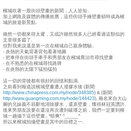
檳城吹著一股街頭壁畫的新聞，人人皆知 .
加上網路及媒體的傳播效應，這些街頭手繪壁畫頓時成為檳
城的旅遊新景點.
雖然一切都來得太遲，又或許雖然很多人已經看過這類似的
文章很多篇了.
但對我來說還是第一次在檳城自己親身體驗..
- 炎熱的天氣背著背包看著地圖
- 把車停在街頭手牽手和男朋友在檳城喬治市尋找壁畫
- 在不熟悉的在檳城尋找路牌
- 在炎熱的太陽下猛拍猛拍
這一切的背後都有很好的回憶和點滴.
之前看到報道說檳城壁畫遭人潑膠水後 (新聞:
http://www.chinapress.com.my/node/348385
) & (新聞:
http://www.guangming.com.my/node/144423
), 兩名來自大山
腳的兄妹義不容辭地清除膠水，還原壁畫，獲得林冠英讚許.
後來男朋友說要在還沒再次遭到破壞之前，我們一定要到檳
城一趟攝下這些壁畫.. *暗爽* ^_____^
所以來檳城拍攝壁畫是其中的目標之一.