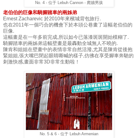
No. 4 - 位于 Lebuh Cannon - 爬牆男孩
老伯伯的巨像和騎腳踏車的兩姊弟
Ernest Zacharevic 於2010年來檳城背包旅行.
也在2011年一個巧合的機會下於本頭公巷畫了這幅老伯伯的
巨像.
這幅畫是在一年多前完成,所以如今已落漆斑斑開始模糊了.
騎腳踏車的兩姊弟這幅壁畫是最轟動全城無人不曉的.
陳肯和姐姐在壁畫中的表情非常自然活潑,尤其是陳肯從後抱
緊姐姐,張大嘴巴閉起眼睛嘶喊的樣子,仿彿在享受腳車奔馳的
刺激快感,畫面非常3D非常生動啦！
No. 5 & 6 - 位于 Lebuh Armenian