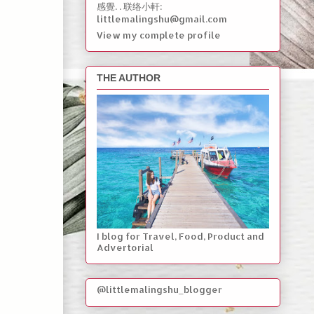
感覺. . 联络小軒:
littlemalingshu@gmail.com
View my complete profile
THE AUTHOR
I blog for Travel, Food, Product and
Advertorial
@littlemalingshu_blogger