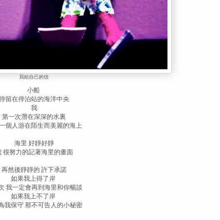
寫給自己的信
小船
停留在停泊站的海洋中央
我
第一次潛在深深的水裏
一個人游在陌生而美麗的海上
海里 好靜好靜
我 很努力的記著海里的畫面
再然後靜靜的 許下承諾
如果我上得了岸
次 我一定會再到海里和你暢談
如果我上不了岸
為我保守 那不可告人的小秘密