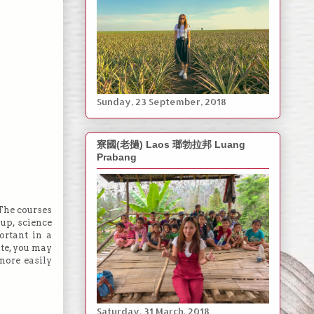
‎Sunday, ‎23 ‎September, ‎2018
寮國(老撾) Laos 瑯勃拉邦 Luang
Prabang
The courses
up, science
rtant in a
te, you may
more easily
Saturday, ‎31 March, ‎2018