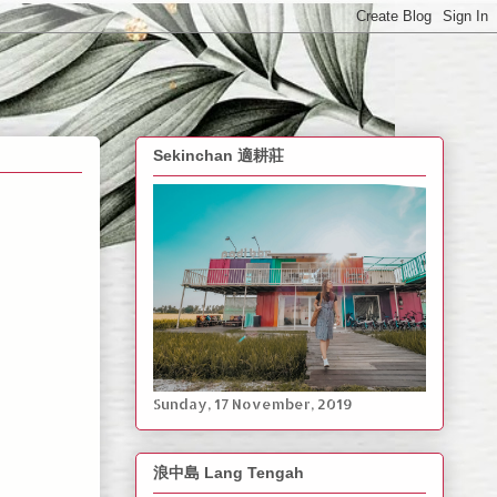
Sekinchan 適耕莊
Sunday, ‎17 ‎November, ‎2019
浪中島 Lang Tengah