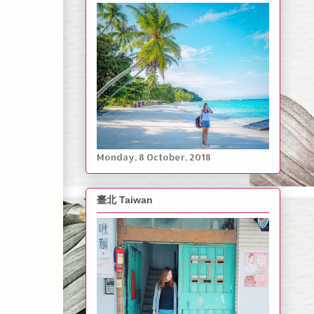
Monday, ‎8 ‎October, ‎2018
臺北 Taiwan