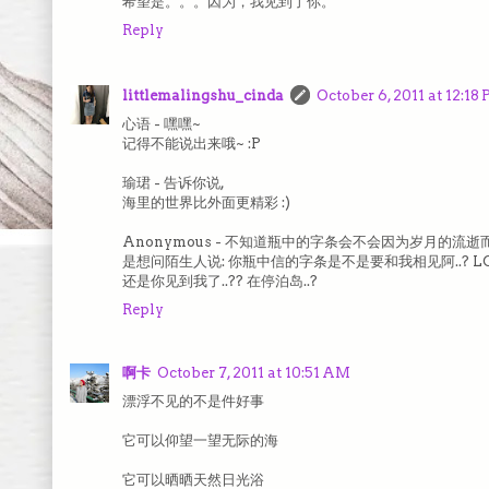
希望是。。。因为，我见到了你。
Reply
littlemalingshu_cinda
October 6, 2011 at 12:18
心语 - 嘿嘿~
记得不能说出来哦~ :P
瑜珺 - 告诉你说,
海里的世界比外面更精彩 :)
Anonymous - 不知道瓶中的字条会不会因为岁月的流逝而
是想问陌生人说: 你瓶中信的字条是不是要和我相见阿..? LOL
还是你见到我了..?? 在停泊岛..?
Reply
啊卡
October 7, 2011 at 10:51 AM
漂浮不见的不是件好事
它可以仰望一望无际的海
它可以晒晒天然日光浴