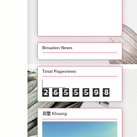
Broaden News
Total Pageviews
2
6
5
5
5
9
8
居鑾 Kluang