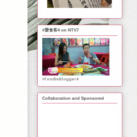
#愛食客4 on NTV7
#FoodieBlogger4
Collaboration and Sponsored