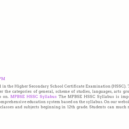
 PM
rol in the Higher Secondary School Certificate Examination (HSSC). 
 the categories of general, scheme of studies, languages, arts gro
so on.
MPBSE HSSC Syllabus
The MPBSE HSSC Syllabus is impo
 comprehensive education system based on the syllabus. On our websi
 classes and subjects beginning in 12th grade. Students can much 