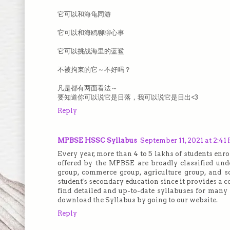
它可以和海龟同游
它可以和海鸥聊聊心事
它可以挑战海里的蓝鲨
不被拘束的它～不好吗？
凡是都有两面看法～
要知道你可以说它是日落，我可以说它是日出<3
Reply
MPBSE HSSC Syllabus
September 11, 2021 at 2:41
Every year, more than 4 to 5 lakhs of students en
offered by the MPBSE are broadly classified under
group, commerce group, agriculture group, and 
student's secondary education since it provides a
find detailed and up-to-date syllabuses for many
download the Syllabus by going to our website.
Reply