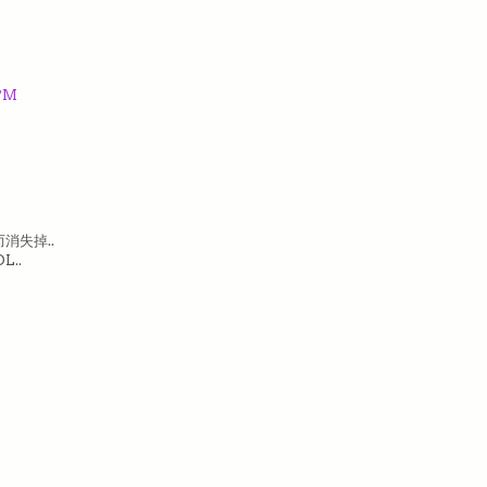
 PM
消失掉..
..