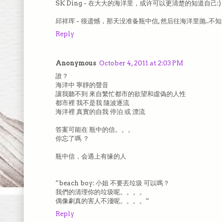
SK Ding - 在大大的海洋里，或许可以更清楚的知道自己:)
邱祥珲 - 很遗憾，那天没准备瓶中信, 然后往海洋里抛..不知道
Reply
Anonymous
October 4, 2011 at 2:03 PM
誰？
海洋中 寧靜的聲音
讓我聽不到 來自繁忙都市的欲望和虛偽的人性
都市裡 我不是我 隨波逐流
海洋裡 真實的自我 停泊 或 漂流
答案可能在 瓶中的信。。。
你忘了嗎 ？
瓶中信，会遇上有缘的人
”beach boy: 小姐 不要丟垃圾 可以嗎？
我們的清理你的垃圾呢。。。。
偶像劇真的害人不淺呢。。。。“
Reply