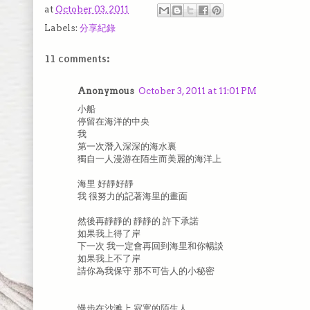
at
October 03, 2011
Labels:
分享紀錄
11 comments:
Anonymous
October 3, 2011 at 11:01 PM
小船
停留在海洋的中央
我
第一次潛入深深的海水裏
獨自一人漫游在陌生而美麗的海洋上
海里 好靜好靜
我 很努力的記著海里的畫面
然後再靜靜的 靜靜的 許下承諾
如果我上得了岸
下一次 我一定會再回到海里和你暢談
如果我上不了岸
請你為我保守 那不可告人的小秘密
慢步在沙滩上 寂寞的陌生人