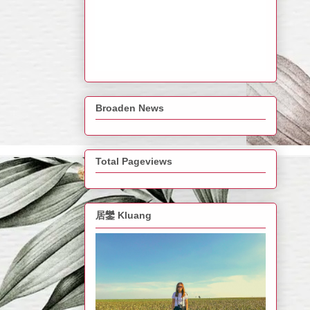
Broaden News
Total Pageviews
居鑾 Kluang