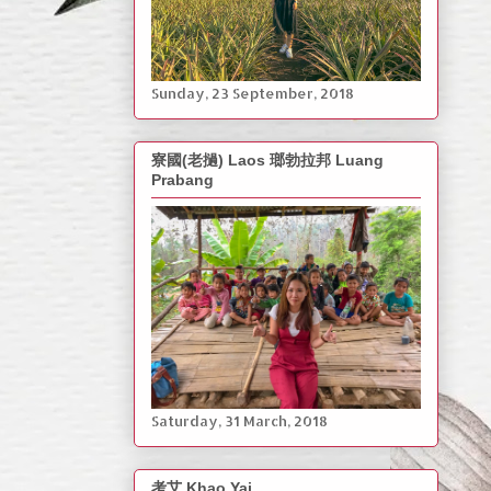
‎Sunday, ‎23 ‎September, ‎2018
寮國(老撾) Laos 瑯勃拉邦 Luang
Prabang
Saturday, ‎31 March, ‎2018
考艾 Khao Yai