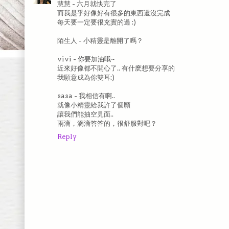
慧慧 - 六月就快完了
而我是乎好像好有很多的東西還沒完成
每天要一定要很充實的過 :)
陌生人 - 小精靈是離開了嗎？
vivi - 你要加油哦~
近來好像都不開心了.. 有什麽想要分享的
我願意成為你雙耳:)
sasa - 我相信有啊..
就像小精靈給我許了個願
讓我們能抽空見面..
雨滴，滴滴答答的，很舒服對吧？
Reply