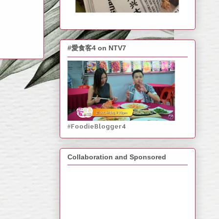
#愛食客4 on NTV7
#FoodieBlogger4
Collaboration and Sponsored