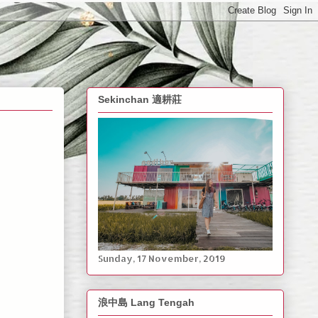
Sekinchan 適耕莊
Sunday, ‎17 ‎November, ‎2019
浪中島 Lang Tengah