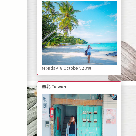
Monday, ‎8 ‎October, ‎2018
臺北 Taiwan