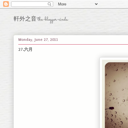
軒外之音 the-blogger-cinda
Monday, June 27, 2011
27.六月