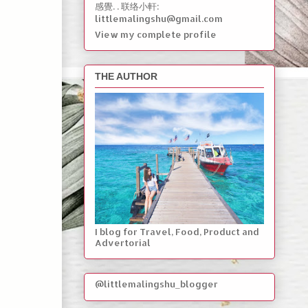
感覺. . 联络小軒:
littlemalingshu@gmail.com
View my complete profile
THE AUTHOR
I blog for Travel, Food, Product and
Advertorial
@littlemalingshu_blogger