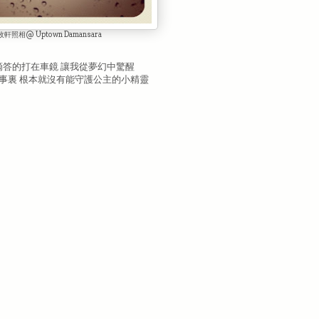
枚軒照相@ Uptown Damansara
滴答的打在車鏡 讓我從夢幻中驚醒
故事裏 根本就沒有能守護公主的小精靈