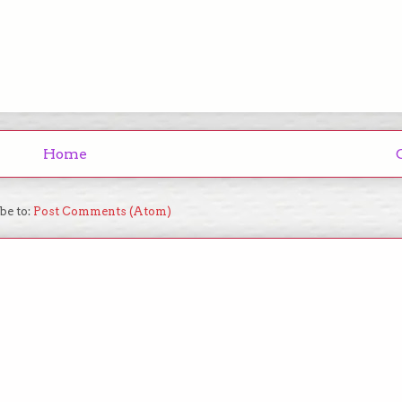
Home
be to:
Post Comments (Atom)